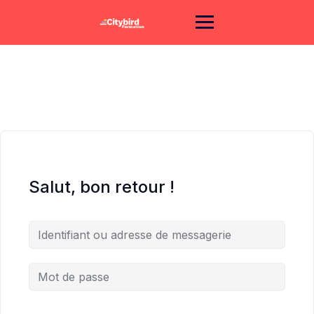
Skip
to
content
Salut, bon retour !