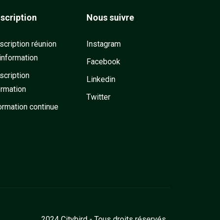
nscription
Nous suivre
scription réunion
Instagram
information
Facebook
scription
Linkedin
ormation
Twitter
ormation continue
2024 Citybird - Tous droits réservés.