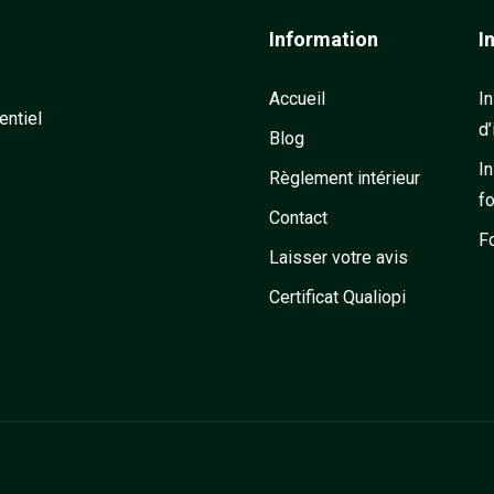
Information
I
Accueil
In
entiel
d’
Blog
In
Règlement intérieur
f
Contact
F
Laisser votre avis
Certificat Qualiopi