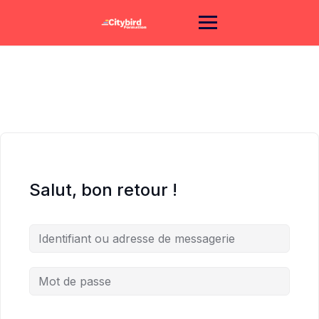
Skip
to
content
Salut, bon retour !