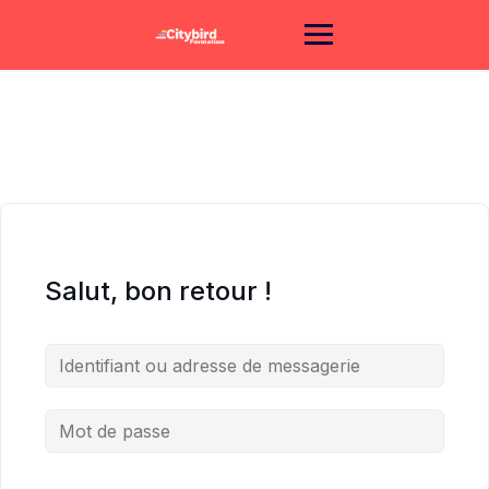
Skip
to
content
Salut, bon retour !