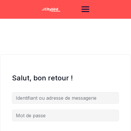
Skip
to
content
Salut, bon retour !