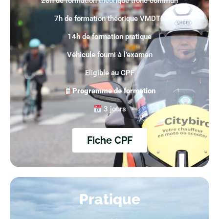
28h de formation théorique tronc commun
7h de formation théorique VMDTR
14h de formation pratique
Véhicule fourni à l’examen
Eligible au CPF
Programme de formation
3 jours
Fiche CPF
Pratique