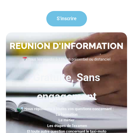
S'inscrire
REUNION D'INFORMATION
Tous les mardis à 11h, en présentiel ou distanciel
Gratuite, Sans
engagement
Nous répondons à toutes vos questions concernant :
La formation
Le métier
Les étapes de l’examen
Et toute autre question concernant le taxi-moto