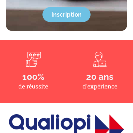
Inscription
100
%
20
 ans
de réussite
d'expérience