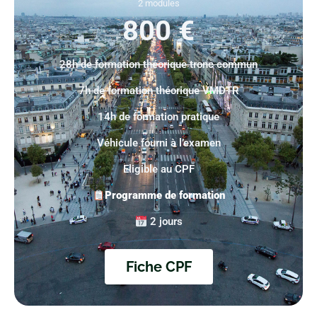
2 modules
800 €
28h de formation théorique tronc commun
7h de formation théorique VMDTR
14h de formation pratique
Véhicule fourni à l’examen
Eligible au CPF
Programme de formation
2 jours
Fiche CPF