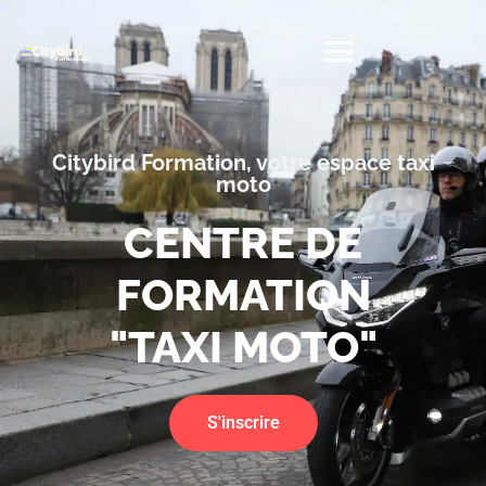
Citybird Formation, votre espace taxi
moto
CENTRE DE
FORMATION
"TAXI MOTO"
S'inscrire