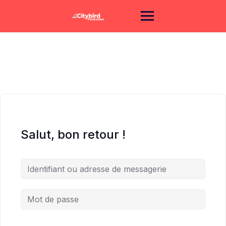
Skip
to
content
Salut, bon retour !