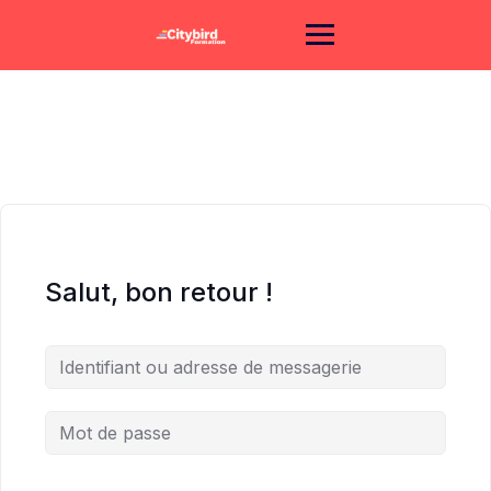
Skip
to
content
Salut, bon retour !